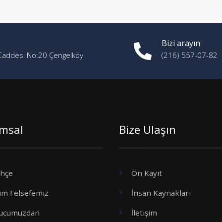
Bizi arayın
Caddesi No:20 Çengelköy
(216) 557-07-82
msal
Bize Ulaşın
ihçe
Ön Kayıt
tim Felsefemiz
İnsan Kaynakları
ucumuzdan
İletişim